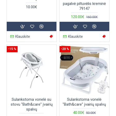
pagalvė piltuvėlis kreminė
10.00€
79147
120.00€
160.00€
Klauskite
Klauskite
-15 %
-20 %
Sulankstoma vonelė su
Sulankstoma vonelė
stovu "Bath&care" įvairių
"Bath&care" įvairių spalvų
spalvų
40.00€
50.00€