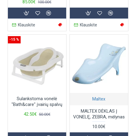
85.00€
100.00€
Klauskite
Klauskite
-15 %
Sulankstoma vonelė
Maltex
"Bath&care" įvairių spalvų
MALTEX DĖKLAS Į
42.50€
50.00€
VONELĘ, ZEBRA, mėlynas
10.00€