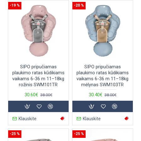
-19 %
-20 %
SIPO pripučiamas
SIPO pripučiamas
plaukimo ratas kūdikiams
plaukimo ratas kūdikiams
vaikams 6-36 m 11–18kg
vaikams 6-36 m 11–18kg
rožinis SWM101TR
mėlynas SWM103TR
30.60€
30.40€
38.00€
38.00€
Klauskite
Klauskite
-25 %
-25 %