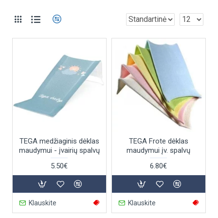
TEGA medžiaginis dėklas
TEGA Frote dėklas
maudymui - įvairių spalvų
maudymui įv. spalvų
5.50€
6.80€
Klauskite
Klauskite