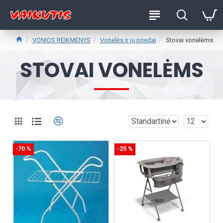
VONIOS REIKMENYS
Vonelės ir jų priedai
Stovai vonelėms
STOVAI VONELĖMS
-70 %
-25 %