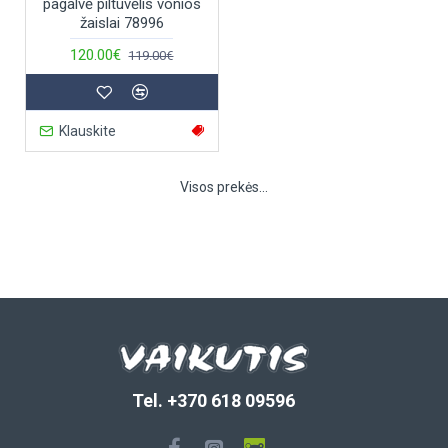
pagalvė piltuvėlis vonios
žaislai 78996
120.00€
119.00€
Klauskite
Visos prekės...
Tel. +370 618 09596