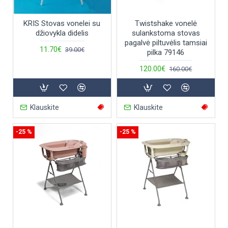
KRIS Stovas vonelei su
Twistshake vonelė
džiovykla didelis
sulankstoma stovas
pagalvė piltuvėlis tamsiai
11.70€
39.00€
pilka 79146
120.00€
160.00€
Klauskite
Klauskite
-25 %
-25 %