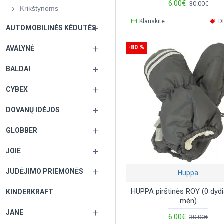
6.00€
30.00€
Krikštynoms
Klauskite
D
AUTOMOBILINĖS KĖDUTĖS
-80 %
AVALYNĖ
BALDAI
CYBEX
DOVANŲ IDĖJOS
GLOBBER
JOIE
JUDĖJIMO PRIEMONĖS
Huppa
HUPPA pirštinės ROY (0 dydi
KINDERKRAFT
mėn)
JANE
6.00€
30.00€