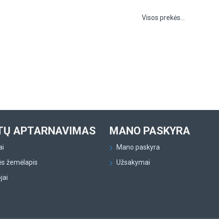
Visos prekės...
TŲ APTARNAVIMAS
MANO PASKYRA
ai
Mano paskyra
ės žemėlapis
Užsakymai
jai