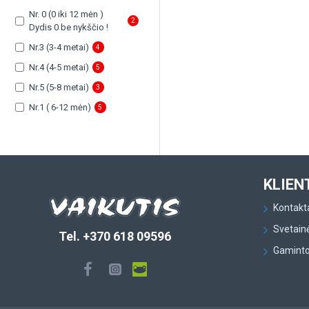
Nr. 0 (0 iki 12 mėn )
2
Dydis 0 be nykščio !
Nr.3 (3-4 metai)
4
Nr.4 (4-5 metai)
5
Nr.5 (5-8 metai)
3
Nr.1 ( 6-12 mėn)
5
KLIEN
Kontakt
Svetain
Tel. +370 618 09596
Gaminto