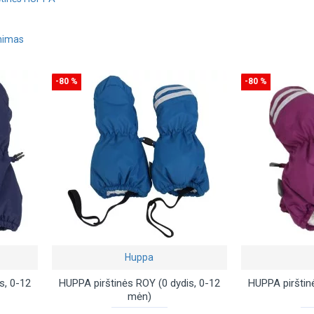
inimas
-80 %
-80 %
Huppa
s, 0-12
HUPPA pirštinės ROY (0 dydis, 0-12
HUPPA pirštin
mėn)