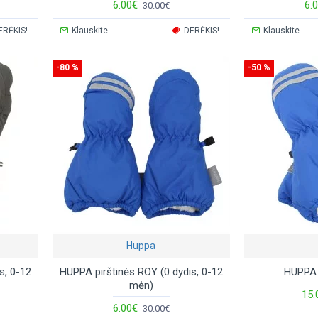
6.00€
6.
30.00€
ERĖKIS!
Klauskite
DERĖKIS!
Klauskite
-80 %
-50 %
Huppa
s, 0-12
HUPPA pirštinės ROY (0 dydis, 0-12
HUPPA 
mėn)
15.
6.00€
30.00€