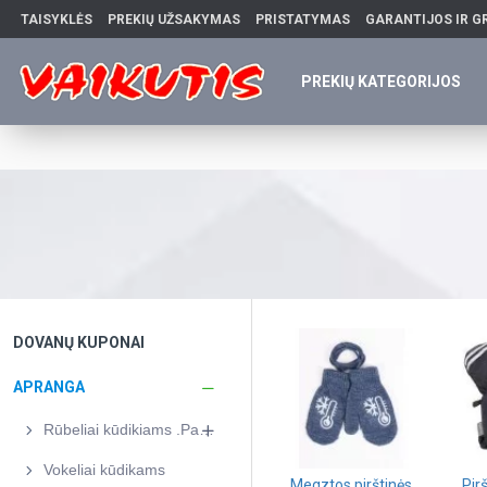
TAISYKLĖS
PREKIŲ UŽSAKYMAS
PRISTATYMAS
GARANTIJOS IR G
PREKIŲ KATEGORIJOS
DOVANŲ KUPONAI
APRANGA
Rūbeliai kūdikiams .Pagaminti Lietuvoje
Vokeliai kūdikams
Megztos pirštinės
Pir