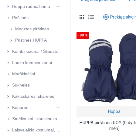
Huppa ruduo/žiema
Prekių palyg
Pirštinės
Megztos pirštinės
-80 %
Pirštinės HUPPA
Kombinezonai / Šliauštinukai
Lauko kombinezonai
Marškinėliai
Suknelės
Kaklaskarės, skarelės
Kepurės
Huppa
Smėlinukai. siaustinukai, kelnytės
HUPPA pirštinės ROY (0 dydi
mėn)
Laisvalaikio kostiumai, džemperiai