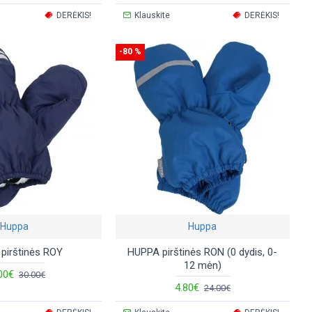
DERĖKIS!
Klauskite
DERĖKIS!
-80 %
Huppa
Huppa
pirštinės ROY
HUPPA pirštinės RON (0 dydis, 0-
12 mėn)
00€
30.00€
4.80€
24.00€