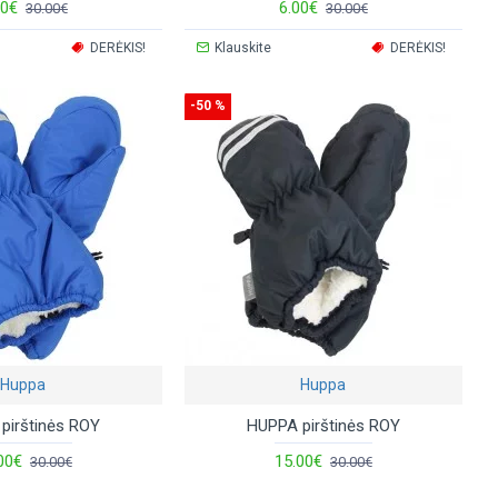
00€
6.00€
30.00€
30.00€
DERĖKIS!
Klauskite
DERĖKIS!
-50 %
Huppa
Huppa
pirštinės ROY
HUPPA pirštinės ROY
00€
15.00€
30.00€
30.00€