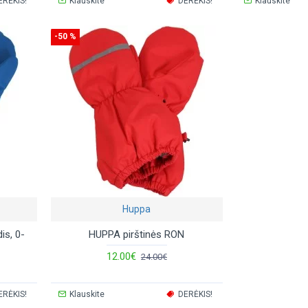
ERĖKIS!
Klauskite
DERĖKIS!
Klauskite
-50 %
Huppa
is, 0-
HUPPA pirštinės RON
12.00€
24.00€
ERĖKIS!
Klauskite
DERĖKIS!