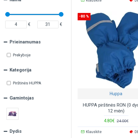
Klauskite
D
-80 %
€
€
Prieinamumas
Prekyboje
Kategorija
Pirštinės HUPPA
Huppa
Gamintojas
HUPPA pirštinės RON (0 dyd
12 mėn)
4.80€
24.00€
Dydis
Klauskite
D