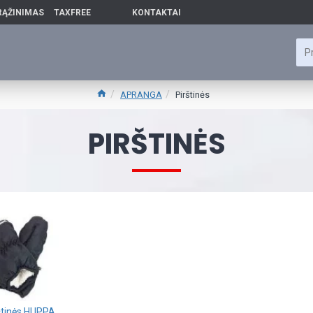
RĄŽINIMAS
TAXFREE
KONTAKTAI
APRANGA
Pirštinės
PIRŠTINĖS
štinės HUPPA