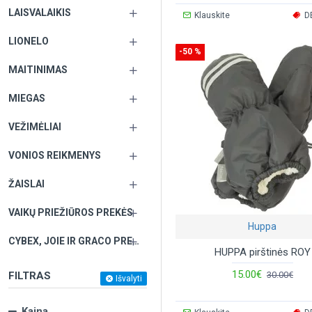
LAISVALAIKIS
Klauskite
D
LIONELO
-50 %
MAITINIMAS
MIEGAS
VEŽIMĖLIAI
VONIOS REIKMENYS
ŽAISLAI
VAIKŲ PRIEŽIŪROS PREKĖS
Huppa
CYBEX, JOIE IR GRACO PREKĖS PAGAL UŽSAKYMĄ
HUPPA pirštinės ROY
15.00€
30.00€
FILTRAS
Išvalyti
Kaina