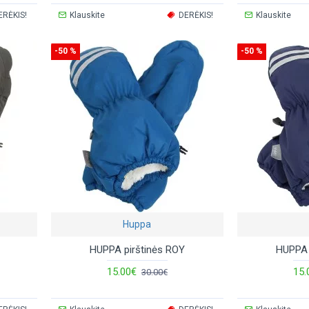
ERĖKIS!
Klauskite
DERĖKIS!
Klauskite
-50 %
-50 %
Huppa
HUPPA pirštinės ROY
HUPPA 
15.00€
15.
30.00€