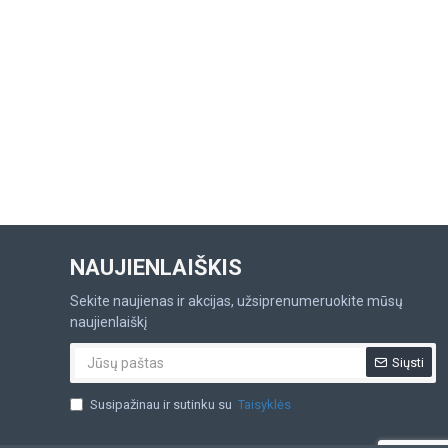
NAUJIENLAIŠKIS
Sekite naujienas ir akcijas, užsiprenumeruokite mūsų
naujienlaiškį
Siųsti
Susipažinau ir sutinku su
Taisyklės