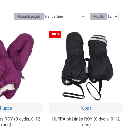
Rūšiuoti pagal:
Rodyti:
-80 %
Huppa
Huppa
ės ROY (0 dydis, 0-12
HUPPA pirštinės ROY (0 dydis, 0-12
mėn)
mėn)