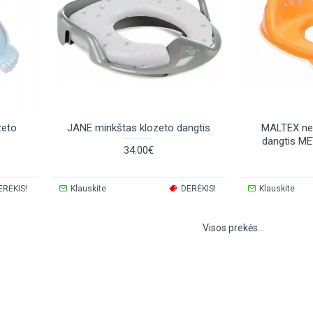
zeto
JANE minkštas klozeto dangtis
MALTEX nes
dangtis ME
34.00€
ERĖKIS!
Klauskite
DERĖKIS!
Klauskite
Visos prekės...