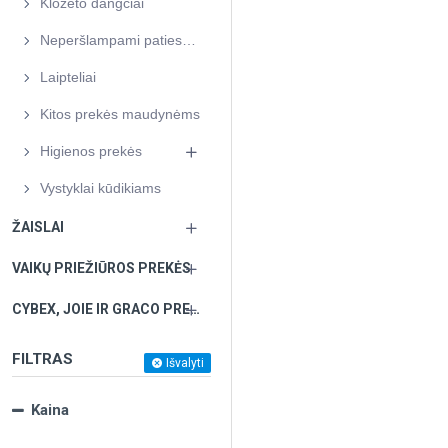
Klozeto dangčiai
Neperšlampami patiesalai
Laipteliai
Kitos prekės maudynėms
Higienos prekės
Vystyklai kūdikiams
ŽAISLAI
VAIKŲ PRIEŽIŪROS PREKĖS
CYBEX, JOIE IR GRACO PREKĖS PAGAL UŽSAKYMĄ
FILTRAS
Išvalyti
Kaina