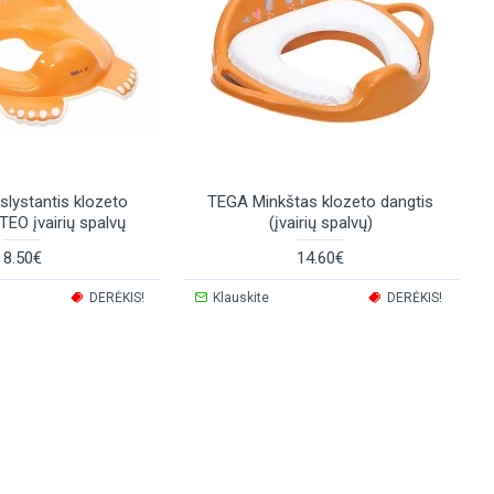
lystantis klozeto
TEGA Minkštas klozeto dangtis
TEO įvairių spalvų
(įvairių spalvų)
8.50€
14.60€
DERĖKIS!
Klauskite
DERĖKIS!