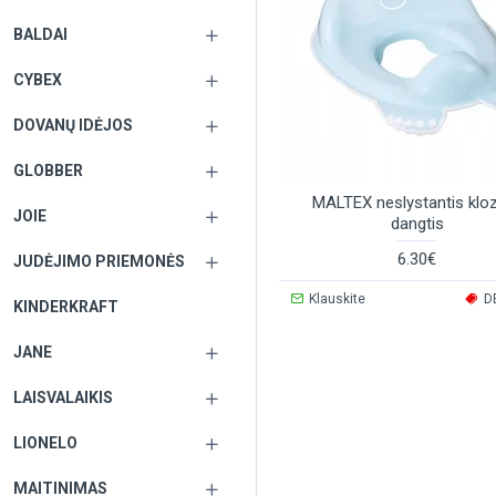
BALDAI
CYBEX
DOVANŲ IDĖJOS
GLOBBER
MALTEX neslystantis klo
JOIE
dangtis
6.30€
JUDĖJIMO PRIEMONĖS
Klauskite
D
KINDERKRAFT
JANE
LAISVALAIKIS
LIONELO
MAITINIMAS