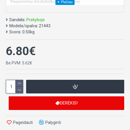
Pagamintas iš kokybiškos ir medvilnės.
Galimos spalvos: žalia.mėlyna,rožinė.
Sandėlis:
*Darant užsakymą skiltyje komentarai nurodykite norimą
Prekyboje
Modelis/spalva:
spalvą.
21443
Svoris:
0.50kg
6.80€
Be PVM: 5.62€
DERĖKIS!
Pageidauti
Palyginti