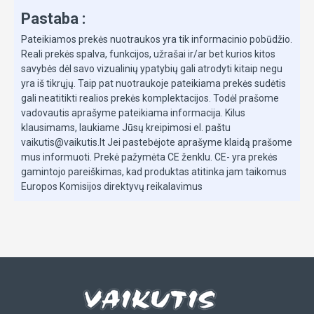
Pastaba :
Pateikiamos prekės nuotraukos yra tik informacinio pobūdžio.
Reali prekės spalva, funkcijos, užrašai ir/ar bet kurios kitos
savybės dėl savo vizualinių ypatybių gali atrodyti kitaip negu
yra iš tikrųjų. Taip pat nuotraukoje pateikiama prekės sudėtis
gali neatitikti realios prekės komplektacijos. Todėl prašome
vadovautis aprašyme pateikiama informacija. Kilus
klausimams, laukiame Jūsų kreipimosi el. paštu
vaikutis@vaikutis.lt Jei pastebėjote aprašyme klaidą prašome
mus informuoti. Prekė pažymėta CE ženklu. CE- yra prekės
gamintojo pareiškimas, kad produktas atitinka jam taikomus
Europos Komisijos direktyvų reikalavimus