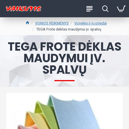
VONIOS REIKMENYS
Vonelės ir jų priedai
TEGA Frote dėklas maudymui įv. spalvų
TEGA FROTE DĖKLAS
MAUDYMUI ĮV.
SPALVŲ