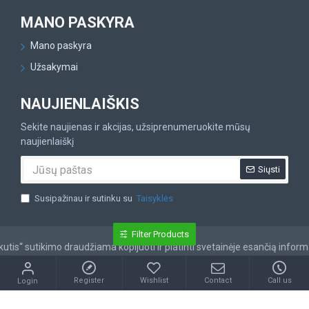
MANO PASKYRA
Mano paskyra
Užsakymai
NAUJIENLAIŠKIS
Sekite naujienas ir akcijas, užsiprenumeruokite mūsų
naujienlaiškį
Siųsti
Susipažinau ir sutinku su
Taisyklės
Filter Products
tis“ sutikimo draudžiama kopijuoti ir platinti svetainėje esančią inform
Register
Wishlist
Contact
Call us
Login