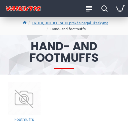
CYBEX, JOIE ir GRACO prekės pagal užsakymą
Hand- and footmuffs
HAND- AND
FOOTMUFFS
Footmuffs