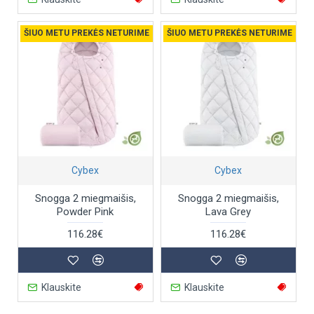
ŠIUO METU PREKĖS NETURIME
ŠIUO METU PREKĖS NETURIME
Cybex
Cybex
Snogga 2 miegmaišis,
Snogga 2 miegmaišis,
Powder Pink
Lava Grey
116.28€
116.28€
Klauskite
Klauskite