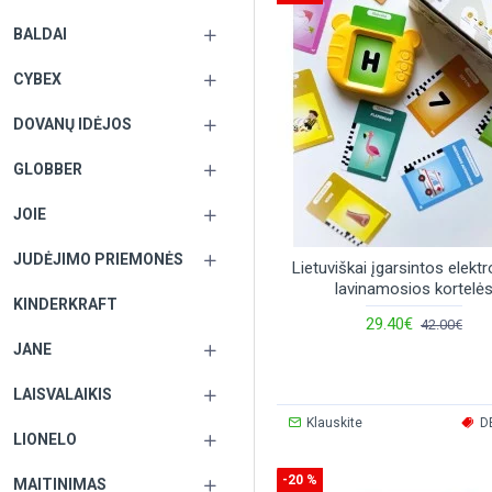
BALDAI
CYBEX
DOVANŲ IDĖJOS
GLOBBER
JOIE
JUDĖJIMO PRIEMONĖS
Lietuviškai įgarsintos elekt
lavinamosios kortelė
KINDERKRAFT
29.40€
42.00€
JANE
LAISVALAIKIS
Klauskite
D
LIONELO
-20 %
MAITINIMAS