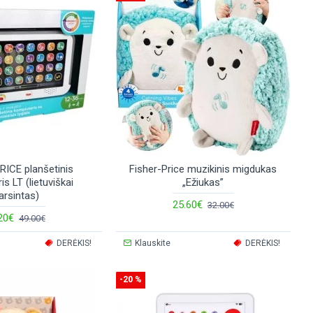
ICE planšetinis
Fisher-Price muzikinis migdukas
s LT (lietuviškai
„Ežiukas”
arsintas)
25.60€
32.00€
20€
49.00€
DERĖKIS!
Klauskite
DERĖKIS!
-20 %