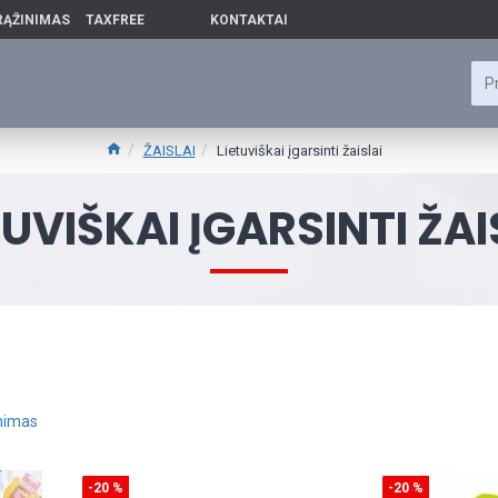
RĄŽINIMAS
TAXFREE
KONTAKTAI
ŽAISLAI
Lietuviškai įgarsinti žaislai
TUVIŠKAI ĮGARSINTI ŽAI
inimas
-20 %
-20 %