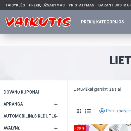
TAISYKLĖS
PREKIŲ UŽSAKYMAS
PRISTATYMAS
GARANTIJOS IR G
PREKIŲ KATEGORIJOS
LIE
Lietuviškai įgarsinti žaislai
DOVANŲ KUPONAI
APRANGA
Prekių palyg
AUTOMOBILINĖS KĖDUTĖS
AVALYNĖ
-30 %