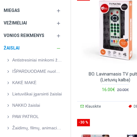
MIEGAS
VEŽIMĖLIAI
VONIOS REIKMENYS
ŽAISLAI
Antistresiniai minkomi žaislai
IŠPARDUODAME nuolaidos nuo 40% iki 80%
BO. Lavinamasis TV pul
(Lietuvių kalba)
KAKĖ MAKĖ
16.00€
20.00€
Lietuviškai įgarsinti žaislai
NAKKO žaislai
Klauskite
D
PAW PATROL
-30 %
Žaidimų, filmų, animacinių herojų figūrėlės