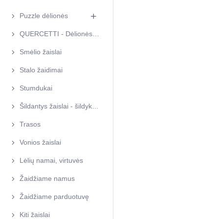
Puzzle dėlionės
QUERCETTI - Dėlionės, lavinamieji žaidimai
Smėlio žaislai
Stalo žaidimai
Stumdukai
Šildantys žaislai - šildyklės
Trasos
Vonios žaislai
Lėlių namai, virtuvės
Žaidžiame namus
Žaidžiame parduotuvę
Kiti žaislai