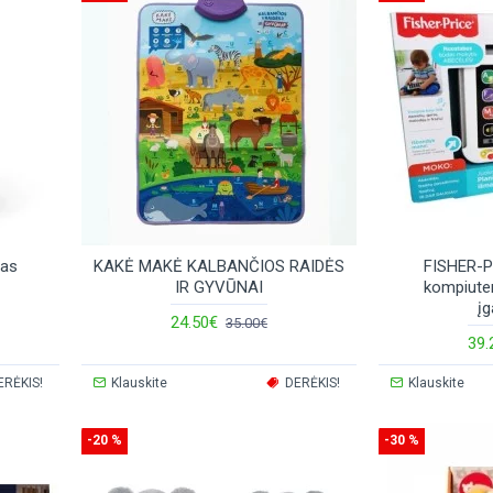
tas
KAKĖ MAKĖ KALBANČIOS RAIDĖS
FISHER-PR
IR GYVŪNAI
kompiuteri
įg
24.50€
35.00€
39.
ERĖKIS!
Klauskite
DERĖKIS!
Klauskite
-20 %
-30 %