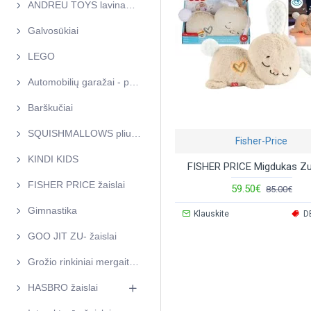
ANDREU TOYS lavinamieji žaislai
Galvosūkiai
LEGO
Automobilių garažai - parkingai
Barškučiai
SQUISHMALLOWS pliušiniai žaislai
Fisher-Price
KINDI KIDS
FISHER PRICE Migdukas Zu
FISHER PRICE žaislai
59.50€
85.00€
Gimnastika
Klauskite
D
GOO JIT ZU- žaislai
Grožio rinkiniai mergaitėms
HASBRO žaislai