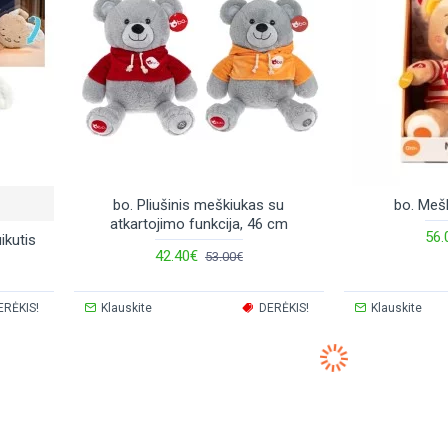
bo. Pliušinis meškiukas su
bo. Mešk
atkartojimo funkcija, 46 cm
56.
ikutis
42.40€
53.00€
ERĖKIS!
Klauskite
DERĖKIS!
Klauskite