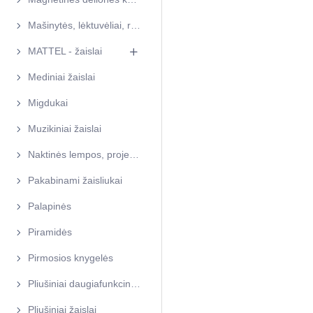
Mašinytės, lėktuvėliai, rinkiniai
MATTEL - žaislai
Mediniai žaislai
Migdukai
Muzikiniai žaislai
Naktinės lempos, projektoriai
Pakabinami žaisliukai
Palapinės
Piramidės
Pirmosios knygelės
Pliušiniai daugiafunkciniai žaislai
Pliušiniai žaislai