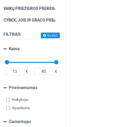
VAIKŲ PRIEŽIŪROS PREKĖS
CYBEX, JOIE IR GRACO PREKĖS PAGAL UŽSAKYMĄ
FILTRAS
Išvalyti
Kaina
€
€
Prieinamumas
Prekyboje
Išparduota
Gamintojas