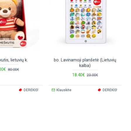
utis, lietuvių k.
bo. Lavinamoji planšetė (Lietuvių
kalba)
00€
80.00€
18.40€
23.00€
DERĖKIS!
Klauskite
DERĖKIS!