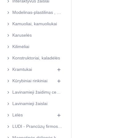
Interaktyvūs žaislai
Modelinas-plastilinas , slime (gleivės), kinetinis smėlis
Kamuoliai, kamuoliukai
Karuselės
Kilimėliai
Konstruktoriai, kaladėlės
Kramtukai
Kūrybiniai rinkiniai
Lavinamieji žaidimų centrai
Lavinamieji žaislai
Lėlės
LUDI - Prancūzų firmos žaislai
Magnetinės dėlionės kūrybai