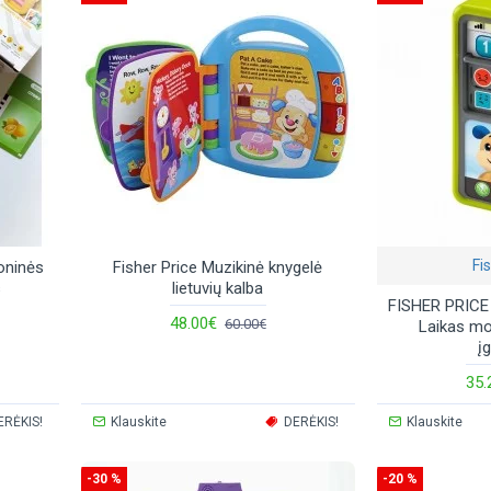
Fi
roninės
Fisher Price Muzikinė knygelė
s
lietuvių kalba
FISHER PRICE 
48.00€
60.00€
Laikas mok
į
35.
ERĖKIS!
Klauskite
DERĖKIS!
Klauskite
-30 %
-20 %