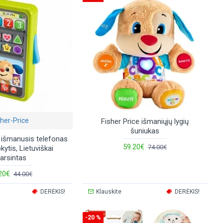
sher-Price
Fisher Price išmaniųjų lygių
šuniukas
išmanusis telefonas
59.20€
74.00€
ytis, Lietuviškai
garsintas
20€
44.00€
DERĖKIS!
Klauskite
DERĖKIS!
-20 %