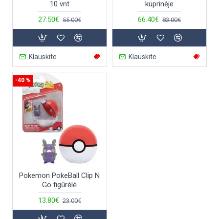
10 vnt
kuprinėje
27.50€
66.40€
55.00€
83.00€
Klauskite
Klauskite
-40 %
Pokemon PokeBall Clip N
Go figūrėlė
13.80€
23.00€