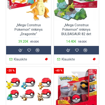
„Mega Construx
„Mega Construx
Pokemon“ rinkinys
Pokemon“ rinkinys
„Dragonite“
BULBASAUR 82 det
39.20€
14.40€
49.00€
18.00€
Klauskite
Klauskite
-20 %
-40 %