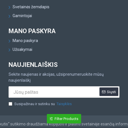
Svetainės žemėlapis
Gamintojai
MANO PASKYRA
Mano paskyra
Užsakymai
NAUJIENLAIŠKIS
Sekite naujienas ir akcijas, užsiprenumeruokite mūsų
naujienlaiškį
Siųsti
Susipažinau ir sutinku su
Taisyklės
Filter Products
tis“ sutikimo draudžiama kopijuoti ir platinti svetainėje esančią inform