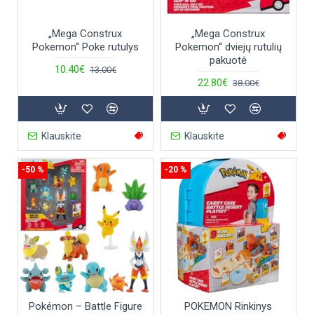
„Mega Construx
„Mega Construx
Pokemon“ Poke rutulys
Pokemon“ dviejų rutulių
pakuotė
10.40€
13.00€
22.80€
38.00€
Klauskite
Klauskite
-50 %
-20 %
Pokémon – Battle Figure
POKEMON Rinkinys