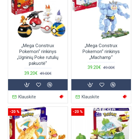
„Mega Construx
„Mega Construx
Pokemon“ rinkinys
Pokemon“ rinkinys
„Ugninių Poke rutulių
„Machamp“
pakuotė“
39.20€
49.00€
39.20€
49.00€
Klauskite
Klauskite
-20 %
-20 %