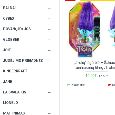
BALDAI
CYBEX
DOVANŲ IDĖJOS
GLOBBER
JOIE
JUDĖJIMO PRIEMONĖS
„Trolių“ figūrėlė – Šakius
animacinių filmų „Troliai
KINDERKRAFT
10.40€
17.50€
JANE
Klauskite
D
LAISVALAIKIS
LIONELO
MAITINIMAS