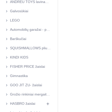
ANDREU TOYS lavinamieji žaislai
Galvosūkiai
LEGO
Automobilių garažai - parkingai
Barškučiai
SQUISHMALLOWS pliušiniai žaislai
KINDI KIDS
FISHER PRICE žaislai
Gimnastika
GOO JIT ZU- žaislai
Grožio rinkiniai mergaitėms
HASBRO žaislai