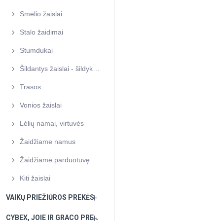
Smėlio žaislai
Stalo žaidimai
Stumdukai
Šildantys žaislai - šildyklės
Trasos
Vonios žaislai
Lėlių namai, virtuvės
Žaidžiame namus
Žaidžiame parduotuvę
Kiti žaislai
VAIKŲ PRIEŽIŪROS PREKĖS
CYBEX, JOIE IR GRACO PREKĖS PAGAL UŽSAKYMĄ