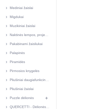
Mediniai žaislai
Migdukai
Muzikiniai žaislai
Naktinės lempos, projektoriai
Pakabinami žaisliukai
Palapinės
Piramidės
Pirmosios knygelės
Pliušiniai daugiafunkciniai žaislai
Pliušiniai žaislai
Puzzle dėlionės
QUERCETTI - Dėlionės, lavinamieji žaidimai