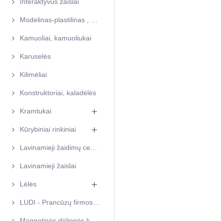
Interaktyvūs žaislai
Modelinas-plastilinas , slime (gleivės), kinetinis smėlis
Kamuoliai, kamuoliukai
Karuselės
Kilimėliai
Konstruktoriai, kaladėlės
Kramtukai
Kūrybiniai rinkiniai
Lavinamieji žaidimų centrai
Lavinamieji žaislai
Lėlės
LUDI - Prancūzų firmos žaislai
Magnetinės dėlionės kūrybai