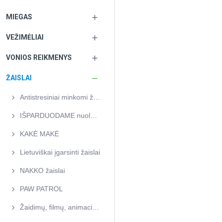
MIEGAS
VEŽIMĖLIAI
VONIOS REIKMENYS
ŽAISLAI
Antistresiniai minkomi žaislai
IŠPARDUODAME nuolaidos nuo 40% iki 80%
KAKĖ MAKĖ
Lietuviškai įgarsinti žaislai
NAKKO žaislai
PAW PATROL
Žaidimų, filmų, animacinių herojų figūrėlės