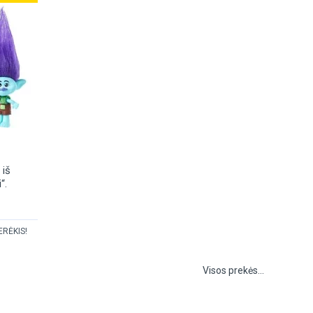
 iš
“.
ERĖKIS!
Visos prekės...