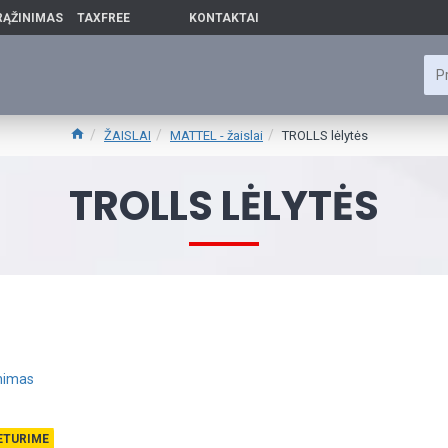
RĄŽINIMAS
TAXFREE
KONTAKTAI
ŽAISLAI
MATTEL - žaislai
TROLLS lėlytės
TROLLS LĖLYTĖS
inimas
ETURIME