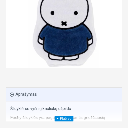
Aprašymas
Šildyklė su vyšnių kauliukų užpildu
Fashy šildyklės yra pagamintos laikantis griežčiausių
Didžiosios Britanijos standartų, kurie atitinka