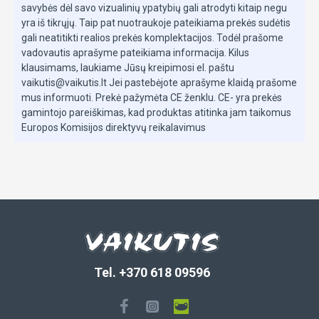
savybės dėl savo vizualinių ypatybių gali atrodyti kitaip negu
yra iš tikrųjų. Taip pat nuotraukoje pateikiama prekės sudėtis
gali neatitikti realios prekės komplektacijos. Todėl prašome
vadovautis aprašyme pateikiama informacija. Kilus
klausimams, laukiame Jūsų kreipimosi el. paštu
vaikutis@vaikutis.lt Jei pastebėjote aprašyme klaidą prašome
mus informuoti. Prekė pažymėta CE ženklu. CE- yra prekės
gamintojo pareiškimas, kad produktas atitinka jam taikomus
Europos Komisijos direktyvų reikalavimus
Tel. +370 618 09596