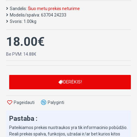
Sandėlis:
Šiuo metu prekės neturime
Gaminiai yra visiškai saugūs bei tinkami net ir kūdikiams.
Modelis/spalva:
63704 24233
Svoris:
1.00kg
Žaislas-šildyklė skirta kūdikiams ir vaikams ne tik žaisti, bet ir naudojam
šildyklę galima kaitinti krosnelėje arba orkaitėje, o nepašildytą naudoti tie
18.00€
Jis nuramina ir padeda užmigti, kai šalta, malšina skausmą, mažina karšči
Be PVM: 14.88€
Užpildas: vyšnių kauliukai.
Dydis 23x12cm
DERĖKIS!
Pageidauti
Palyginti
Pastaba :
Pateikiamos prekės nuotraukos yra tik informacinio pobūdžio.
Reali prekės spalva, funkcijos, užrašai ir/ar bet kurios kitos