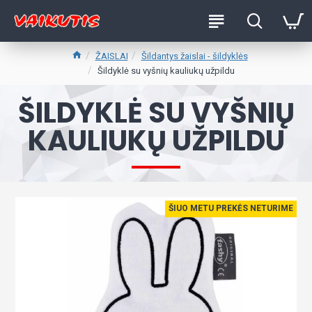
ŽAISLAI
Šildantys žaislai - šildyklės
Šildyklė su vyšnių kauliukų užpildu
ŠILDYKLĖ SU VYŠNIŲ
KAULIUKŲ UŽPILDU
ŠIUO METU PREKĖS NETURIME