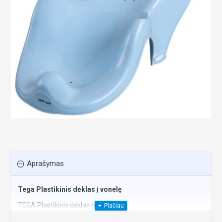
Aprašymas
Tega Plastikinis dėklas į vonelę
TEGA Plastikinis dėklas maudymui
Pagamintas iš kokybiškos ir nekenksmingos plastmasės.