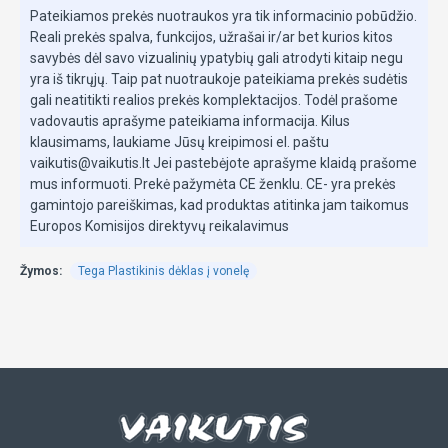
Pateikiamos prekės nuotraukos yra tik informacinio pobūdžio.
Reali prekės spalva, funkcijos, užrašai ir/ar bet kurios kitos
savybės dėl savo vizualinių ypatybių gali atrodyti kitaip negu
yra iš tikrųjų. Taip pat nuotraukoje pateikiama prekės sudėtis
gali neatitikti realios prekės komplektacijos. Todėl prašome
vadovautis aprašyme pateikiama informacija. Kilus
klausimams, laukiame Jūsų kreipimosi el. paštu
vaikutis@vaikutis.lt Jei pastebėjote aprašyme klaidą prašome
mus informuoti. Prekė pažymėta CE ženklu. CE- yra prekės
gamintojo pareiškimas, kad produktas atitinka jam taikomus
Europos Komisijos direktyvų reikalavimus
Žymos:
Tega Plastikinis dėklas į vonelę