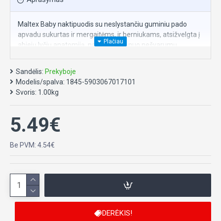
Maltex Baby naktipuodis su neslystančiu guminiu pado
apvadu sukurtas ir mergaitėms, ir berniukams, atsižvelgta į
abiejų lyčių anatomiją, naudojamas nuo nešvarumų
patekimo į išorę apsaugantis paaukštinimas.
Originalus naktipuodis su aukšta ir patogia anatomiškai
Sandėlis:
Prekyboje
suformuota atrama užtikrins kiekvienam vaikui visišką
Modelis/spalva:
1845-5903067017101
patogumą ir saugumą.
Svoris:
1.00kg
Kraštuose įrengti guminiai neslystantys apvadai padidina
gaminio sukibimą su grindimis.
5.49€
Prekės svoris su įpakavimu: 0.4 kg
Prekės išmatavimai su įpakavimu: 0.35 x 0.3 x 0.23 m
Be PVM: 4.54€
DERĖKIS!