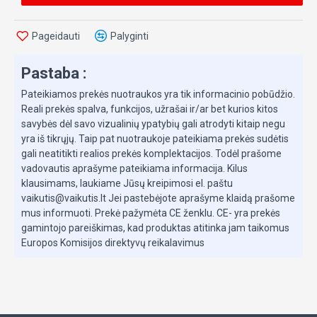
Pageidauti
Palyginti
Pastaba :
Pateikiamos prekės nuotraukos yra tik informacinio pobūdžio.
Reali prekės spalva, funkcijos, užrašai ir/ar bet kurios kitos
savybės dėl savo vizualinių ypatybių gali atrodyti kitaip negu
yra iš tikrųjų. Taip pat nuotraukoje pateikiama prekės sudėtis
gali neatitikti realios prekės komplektacijos. Todėl prašome
vadovautis aprašyme pateikiama informacija. Kilus
klausimams, laukiame Jūsų kreipimosi el. paštu
vaikutis@vaikutis.lt Jei pastebėjote aprašyme klaidą prašome
mus informuoti. Prekė pažymėta CE ženklu. CE- yra prekės
gamintojo pareiškimas, kad produktas atitinka jam taikomus
Europos Komisijos direktyvų reikalavimus