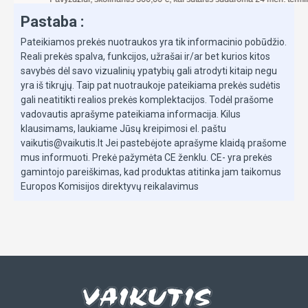
them
Pastaba :
Don’t have a Joie infant seat? Use Maxi-Cosi®
Pateikiamos prekės nuotraukos yra tik informacinio pobūdžio.
style attachment to pair with other brand infant
Reali prekės spalva, funkcijos, užrašai ir/ar bet kurios kitos
carriers
savybės dėl savo vizualinių ypatybių gali atrodyti kitaip negu
yra iš tikrųjų. Taip pat nuotraukoje pateikiama prekės sudėtis
Infant carriers, carrycots and adapters sold
gali neatitikti realios prekės komplektacijos. Todėl prašome
separately
vadovautis aprašyme pateikiama informacija. Kilus
klausimams, laukiame Jūsų kreipimosi el. paštu
vaikutis@vaikutis.lt Jei pastebėjote aprašyme klaidą prašome
SAFETY
mus informuoti. Prekė pažymėta CE ženklu. CE- yra prekės
gamintojo pareiškimas, kad produktas atitinka jam taikomus
One-touch braking system engages quickly to
Europos Komisijos direktyvų reikalavimus
secure your pram safely right where you want it
SoftTouch 5-point harness features plush
padded covers and adjusts to 3 heights to fit
growing children
COMFORT