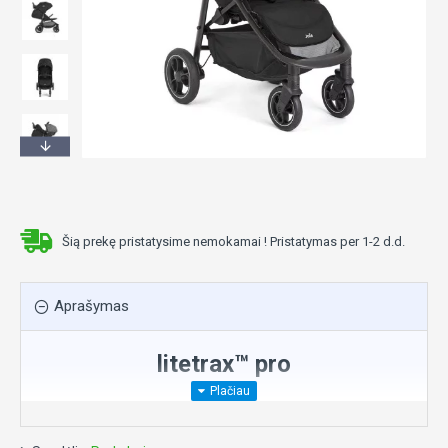
Šią prekę pristatysime nemokamai ! Pristatymas per 1-2 d.d.
Aprašymas
litetrax™ pro
3in1 easy fold stroller