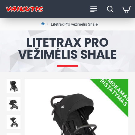
Litetrax Pro vežimėlis Shale
LITETRAX PRO
VEŽIMĖLIS SHALE
NEMOKAMAS
PRISTATYMAS