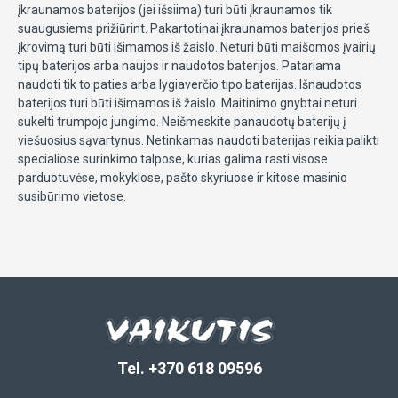
įkraunamos baterijos (jei išsiima) turi būti įkraunamos tik
suaugusiems prižiūrint. Pakartotinai įkraunamos baterijos prieš
įkrovimą turi būti išimamos iš žaislo. Neturi būti maišomos įvairių
tipų baterijos arba naujos ir naudotos baterijos. Patariama
naudoti tik to paties arba lygiaverčio tipo baterijas. Išnaudotos
baterijos turi būti išimamos iš žaislo. Maitinimo gnybtai neturi
sukelti trumpojo jungimo. Neišmeskite panaudotų baterijų į
viešuosius sąvartynus. Netinkamas naudoti baterijas reikia palikti
specialiose surinkimo talpose, kurias galima rasti visose
parduotuvėse, mokyklose, pašto skyriuose ir kitose masinio
susibūrimo vietose.
Tel. +370 618 09596