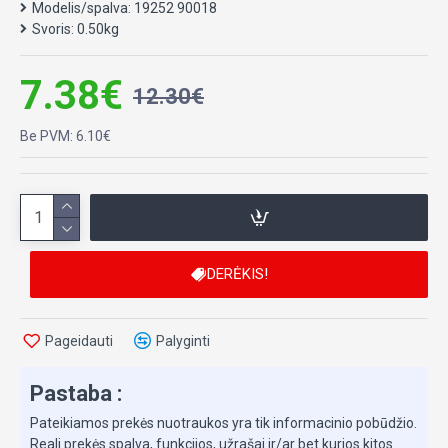
Modelis/spalva:
19252 90018
Kodas90018
Svoris:
0.50kg
Lavinamasis varstymo žaidimas. Siūlų pagalba vaikai gali
"prisiūti" berniukui drabužius. Žaisdami vaikai lavins rankų
7.38€
12.30€
akių koordinaciją, tikslumą, susikaupimą.
Iš viso 10 detalių.
Be PVM: 6.10€
Išmatavimai: 18 x 22 cm.
DERĖKIS!
Pageidauti
Palyginti
Pastaba :
Pateikiamos prekės nuotraukos yra tik informacinio pobūdžio.
Reali prekės spalva, funkcijos, užrašai ir/ar bet kurios kitos