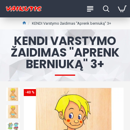
KENDI Varstymo žaidimas "Aprenk berniuką" 3+
KENDI VARSTYMO
ŽAIDIMAS "APRENK
BERNIUKĄ" 3+
-40 %