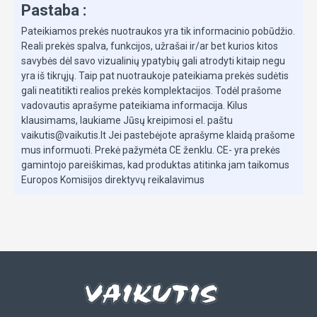
Pastaba :
Akcentai
Pateikiamos prekės nuotraukos yra tik informacinio pobūdžio.
Reali prekės spalva, funkcijos, užrašai ir/ar bet kurios kitos
savybės dėl savo vizualinių ypatybių gali atrodyti kitaip negu
yra iš tikrųjų. Taip pat nuotraukoje pateikiama prekės sudėtis
Kelionių sistema
gali neatitikti realios prekės komplektacijos. Todėl prašome
Vienas vežimėlis, keturi naudojimo būdai. Uždėkite
vadovautis aprašyme pateikiama informacija. Kilus
„Cot S Lux“ lopšį, „Cocoon S“ nešiojamą lopšiuką,
klausimams, laukiame Jūsų kreipimosi el. paštu
vaikutis@vaikutis.lt Jei pastebėjote aprašyme klaidą prašome
automobilinę kėdutę ar sportinę dalį, kad vežimėlis
mus informuoti. Prekė pažymėta CE ženklu. CE- yra prekės
būtų patogus naudoti bet kokios kelionės metu.
gamintojo pareiškimas, kad produktas atitinka jam taikomus
Europos Komisijos direktyvų reikalavimus
Pažangi amortizacija
Mėgaukitės aukštesne pasivaikščiojimo patirtimi bei
komforto lygiu su įdiegtais and priekinių ratų
amortizatoriais bei papildomais integruotais
amortizatoriais važiuoklės šonuose derinio.