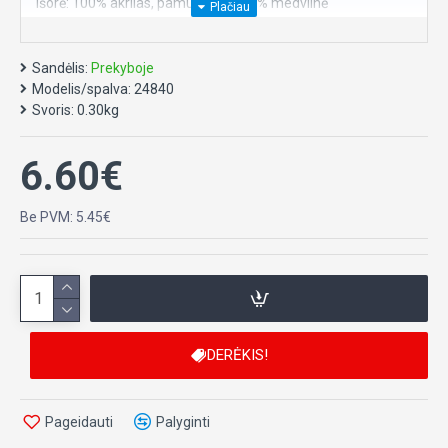
Išorė: 100% akrilas, pamušalas: 100% medvilnė
Dydis 42/44
Sandėlis:
Prekyboje
Modelis/spalva:
24840
Svoris:
0.30kg
6.60€
Be PVM: 5.45€
DERĖKIS!
Pageidauti
Palyginti