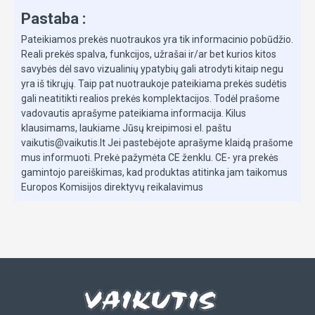
Pastaba :
Pateikiamos prekės nuotraukos yra tik informacinio pobūdžio.
Reali prekės spalva, funkcijos, užrašai ir/ar bet kurios kitos
savybės dėl savo vizualinių ypatybių gali atrodyti kitaip negu
yra iš tikrųjų. Taip pat nuotraukoje pateikiama prekės sudėtis
gali neatitikti realios prekės komplektacijos. Todėl prašome
vadovautis aprašyme pateikiama informacija. Kilus
klausimams, laukiame Jūsų kreipimosi el. paštu
vaikutis@vaikutis.lt Jei pastebėjote aprašyme klaidą prašome
mus informuoti. Prekė pažymėta CE ženklu. CE- yra prekės
gamintojo pareiškimas, kad produktas atitinka jam taikomus
Europos Komisijos direktyvų reikalavimus