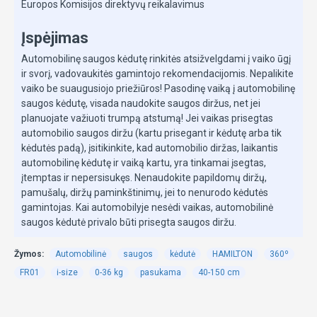
Europos Komisijos direktyvų reikalavimus
Automobilinė kėdutė auga kartu su Jūsų vaiku. Kėdutė
Įspėjimas
su ypatingai gulsčia(gulima) padėtimi tvirtinant prieš
važiavimo kryptį (0-13 kg.)
Automobilinę saugos kėdutę rinkitės atsižvelgdami į vaiko ūgį
ir svorį, vadovaukitės gamintojo rekomendacijomis. Nepalikite
Lengvas ir patogus kėdutės instaliavimas
vaiko be suaugusiojo priežiūros! Pasodinę vaiką į automobilinę
automobilyje naudojant ISOFIX. (Kėdutę galima tvirtinti
saugos kėdutę, visada naudokite saugos diržus, net jei
ir automobiliniu saugos diržu 15-36 kg)
planuojate važiuoti trumpą atstumą! Jei vaikas prisegtas
automobilio saugos diržu (kartu prisegant ir kėdutę arba tik
Papildomas tvirtinimas diržu Top Tether, kuris suteikia
kėdutės padą), įsitikinkite, kad automobilio diržas, laikantis
galimybę papildomai tvirtinti kėdutę už automobilio
automobilinę kėdutę ir vaiką kartu, yra tinkamai įsegtas,
sėdynės atlošo.
įtemptas ir nepersisukęs. Nenaudokite papildomų diržų,
pamušalų, diržų paminkštinimų, jei to nenurodo kėdutės
Kėdutė sukasi 360° , taip dar patogiau įsodinti/ iškelti
gamintojas. Kai automobilyje nesėdi vaikas, automobilinė
vaiką į/iš automobilio
saugos kėdutė privalo būti prisegta saugos diržu.
Reguliuojamos nugarėlės pozicijos 4 padėtimis tiek
vežant nugara tiek veidu į kelią .
Žymos:
Automobilinė
saugos
kėdutė
HAMILTON
360º
FR01
i-size
0-36 kg
pasukama
40-150 cm
Reguliuojamos galvos atlošo aukščio pozicijos (9
pozicijos)