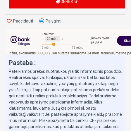
DERĖKIS!
Kėdutė parduodama su baze, pilnai sukomplektuota
naudojimui .
Pageidauti
Palyginti
HAMILTON 360º FR01 i-size 0-36 kg- kėdutė
Trukmė:
komplektuojama su ypatingai patogiu atlošu visam
Įmokos dydis
−
+
24
mėn.
Skai
15,86
€
kūneliui ir galvytei.
6
mėn.
72
mėn.
džiui, skolinantis
300,00
€, kai sutartis sudaroma
24
mėn. terminui, metinė palūka
Labai minkštas, komfortabilus, didelis galvytės bei
Pastaba :
nugarėlės patogios būsenos įklotas, kuris
ergonomiškai
Pateikiamos prekės nuotraukos yra tik informacinio pobūdžio.
Reali prekės spalva, funkcijos, užrašai ir/ar bet kurios kitos
tinkamas mažyliui. Papildomai pridėta minkšta
savybės dėl savo vizualinių ypatybių gali atrodyti kitaip negu
pagalvėlė naujagimiui.
yra iš tikrųjų. Taip pat nuotraukoje pateikiama prekės sudėtis
Kėdutės užvalkalas pagamintas iš aukštos kokybės
gali neatitikti realios prekės komplektacijos. Todėl prašome
vadovautis aprašyme pateikiama informacija. Kilus
audinio , bei eko odos .
klausimams, laukiame Jūsų kreipimosi el. paštu
Kėdutė tinkama vežti vaikus nugara į priekį iki 13kg
vaikutis@vaikutis.lt Jei pastebėjote aprašyme klaidą prašome
mus informuoti. Prekė pažymėta CE ženklu. CE- yra prekės
Kėdutė tinkama vežti vaikus veidu į priekį nuo 9kg iki
gamintojo pareiškimas, kad produktas atitinka jam taikomus
36kg (iki 135 cm)