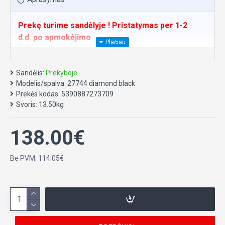
Prekę turime sandėlyje ! Pristatymas per 1-2
d.d
po apmokėjimo
Kartais užsakymo patvirtinimas gali užtrukti
ilgiau, tačiau galite apmokėti nelaukiant
Sandėlis:
Prekyboje
patvirtinimo.
Modelis/spalva:
27744 diamond black
Prekės kodas:
5390887273709
REKVIZITAI APMOKĖJIMUI
Svoris:
13.50kg
Mokėjimo paskirtyje rašykite užsakymo numerį !
GAVĖJAS:
138.00€
UAB Vaikutis, Molainių g. 5, Panevėžys
Be PVM: 114.05€
Įm.k:148530461 PVM kodas: LT485304610
Sąskaitos numeris: LT077181500012467106
Bankas: AB Artea bankas
SWIFT kodas CBSBLT26