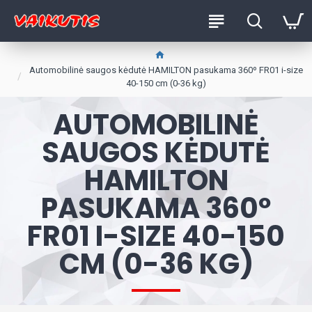
Automobilinė saugos kėdutė HAMILTON pasukama 360º FR01 i-size
40-150 cm (0-36 kg)
AUTOMOBILINĖ
SAUGOS KĖDUTĖ
HAMILTON
PASUKAMA 360º
FR01 I-SIZE 40-150
CM (0-36 KG)