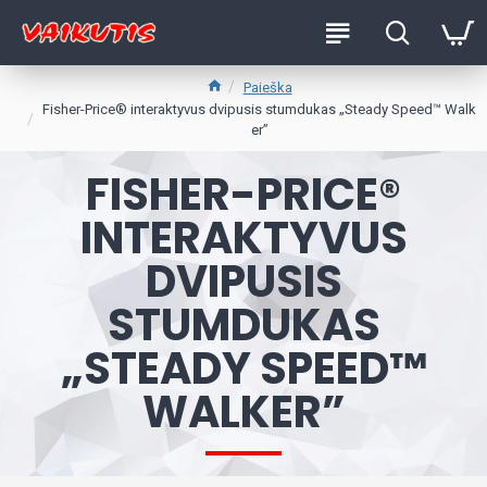
Paieška
Fisher-Price® interaktyvus dvipusis stumdukas „Steady Speed™ Walk
er”
FISHER-PRICE®
INTERAKTYVUS
DVIPUSIS
STUMDUKAS
„STEADY SPEED™
WALKER”