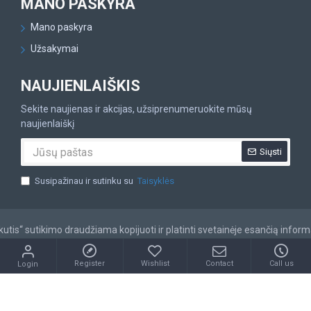
MANO PASKYRA
Mano paskyra
Užsakymai
NAUJIENLAIŠKIS
Sekite naujienas ir akcijas, užsiprenumeruokite mūsų
naujienlaiškį
Siųsti
Susipažinau ir sutinku su
Taisyklės
tis“ sutikimo draudžiama kopijuoti ir platinti svetainėje esančią inform
Register
Wishlist
Contact
Call us
Login