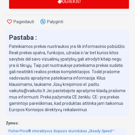
DERĖKIS!
3 mokymosi pakopos: daugiau nei 100 dainų
garsų ir frazių, lavinančių vaikų raidžių
Pageidauti
Palyginti
pažinimo ir skaičiavimo įgūdžius
Daugiau nei 10 įvairių užsiėmimų ir žaidimų:
Pastaba :
prietaisų skydelis, valdymo vairas, ABC/123
spaudžiami mygtukai, 3 skirtingų formų
Pateikiamos prekės nuotraukos yra tik informacinio pobūdžio.
kaladėlės ir daug kitų
Reali prekės spalva, funkcijos, užrašai ir/ar bet kurios kitos
savybės dėl savo vizualinių ypatybių gali atrodyti kitaip negu
Vaikštukas lavina vaikų motorinius , aplinkos
yra iš tikrųjų. Taip pat nuotraukoje pateikiama prekės sudėtis
suvokimo ir akademinius įgūdžius
gali neatitikti realios prekės komplektacijos. Todėl prašome
vadovautis aprašyme pateikiama informacija. Kilus
klausimams, laukiame Jūsų kreipimosi el. paštu
vaikutis@vaikutis.lt Jei pastebėjote aprašyme klaidą prašome
mus informuoti. Prekė pažymėta CE ženklu. CE- yra prekės
gamintojo pareiškimas, kad produktas atitinka jam taikomus
Europos Komisijos direktyvų reikalavimus
Žymos:
Fisher-Price® interaktyvus dvipusis stumdukas „Steady Speed™