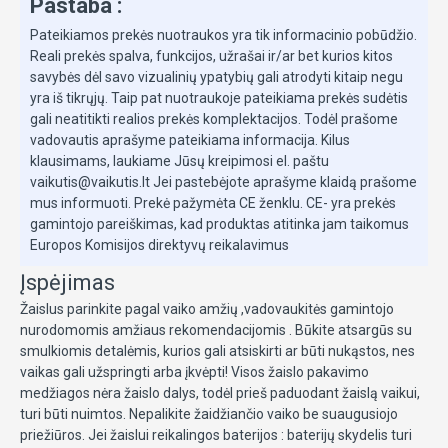
Pastaba :
Pateikiamos prekės nuotraukos yra tik informacinio pobūdžio.
Reali prekės spalva, funkcijos, užrašai ir/ar bet kurios kitos
savybės dėl savo vizualinių ypatybių gali atrodyti kitaip negu
yra iš tikrųjų. Taip pat nuotraukoje pateikiama prekės sudėtis
gali neatitikti realios prekės komplektacijos. Todėl prašome
vadovautis aprašyme pateikiama informacija. Kilus
klausimams, laukiame Jūsų kreipimosi el. paštu
vaikutis@vaikutis.lt Jei pastebėjote aprašyme klaidą prašome
mus informuoti. Prekė pažymėta CE ženklu. CE- yra prekės
gamintojo pareiškimas, kad produktas atitinka jam taikomus
Europos Komisijos direktyvų reikalavimus
Įspėjimas
Žaislus parinkite pagal vaiko amžių ,vadovaukitės gamintojo
nurodomomis amžiaus rekomendacijomis . Būkite atsargūs su
smulkiomis detalėmis, kurios gali atsiskirti ar būti nukąstos, nes
vaikas gali užspringti arba įkvėpti! Visos žaislо pakavimo
medžiagos nėra žaislo dalys, todėl prieš paduodant žaislą vaikui,
turi būti nuimtos. Nepalikite žaidžiančio vaiko be suaugusiojo
priežiūros. Jei žaislui reikalingos baterijos : baterijų skydelis turi