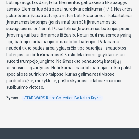
būti apsaugotas dangteliu. Elementus gali pakeisti tik suaugęs
asmuo. Elementus dėti pagal nurodytą poliškumą (+/-). Neskirtos
pakartotinai įkrauti baterijos neturi būti įkraunamos. Pakartotinai
įkraunamos baterijos (jei išsiima) turi būti įkraunamos tik
suaugusiems prižiūrint. Pakartotinai įkraunamos baterijos prieš
įkrovimą turi būti išimamos iš žaislo. Neturi būti maišomos įvairių
tipų baterijos arba naujos ir naudotos baterijos. Patariama
naudoti tik to paties arba lygiaverčio tipo baterijas. Išnaudotos
baterijos turi būti išimamos iš žaislo. Maitinimo gnybtai neturi
sukelti trumpojo jungimo. Neišmeskite panaudotų baterijų į
viešuosius sąvartynus. Netinkamas naudoti baterijas reikia palikti
specialiose surinkimo talpose, kurias galima rasti visose
parduotuvėse, mokyklose, pašto skyriuose ir kitose masinio
susibūrimo vietose.
Žymos:
STAR WARS Retro Collection Bo-Katan Kryze