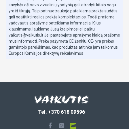
savybės dėl savo vizualinių ypatybių gali atrodyti kitaip negu
yra iš tikrųjų. Taip pat nuotraukoje pateikiama prekės sudėtis
gali neatitikti realios prekės komplektacijos. Todėl prašome
vadovautis aprašyme pateikiama informacija. Kilus
klausimams, laukiame Jūsų kreipimosi el. paštu
vaikutis@vaikutis.lt Jei pastebėjote aprašyme klaidą prašome
mus informuoti. Prekė pažymėta CE ženklu. CE- yra prekės
gamintojo pareiškimas, kad produktas atitinka jam taikomus
Europos Komisijos direktyvų reikalavimus
Tel. +370 618 09596