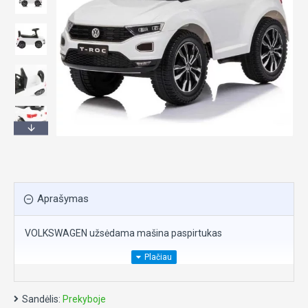
Aprašymas
VOLKSWAGEN užsėdama mašina paspirtukas
Ant vairo yra garso mygtukai, veikia su 2x AA baterijomis
(parduodamos atskirai).
Sandėlis:
Prekyboje