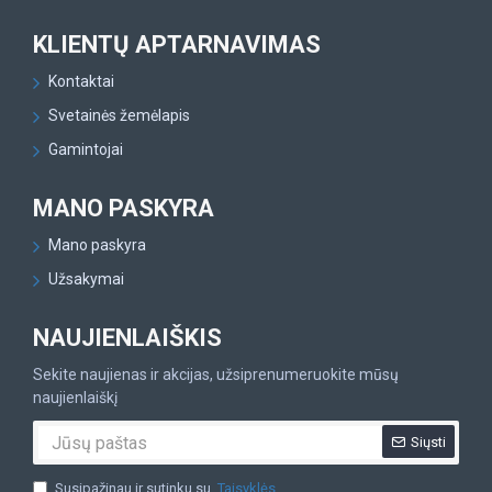
KLIENTŲ APTARNAVIMAS
Kontaktai
Svetainės žemėlapis
Gamintojai
MANO PASKYRA
Mano paskyra
Užsakymai
NAUJIENLAIŠKIS
Sekite naujienas ir akcijas, užsiprenumeruokite mūsų
naujienlaiškį
Siųsti
Susipažinau ir sutinku su
Taisyklės