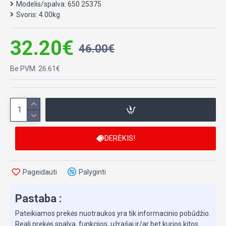
Automobilyje po sėdyne yra patogi daiktadėžė , kurioje jūsų
Modelis/spalva:
650 25375
vaikas gali susidėti savo daiktus .
Svoris:
4.00kg
Šis automobilis yra ne tik super šaunus, bet ir labai
naudingas mokymuisi vaikščioti, vystymuisi.
32.20€
46.00€
Tinka vaikams nuo 12 iki 36 mėn.
Be PVM: 26.61€
*Yra vairas su garsiniu signalu
*Yra daiktadėžė po sėdyne
Reikalingos 2x AA baterijos ( nepridedama)
Tinka 12-36 mėnesių vaikams
DERĖKIS!
Maksimalus naudotojo svoris: 25 kg
Pageidauti
Palyginti
Pastaba :
Pateikiamos prekės nuotraukos yra tik informacinio pobūdžio.
Reali prekės spalva, funkcijos, užrašai ir/ar bet kurios kitos