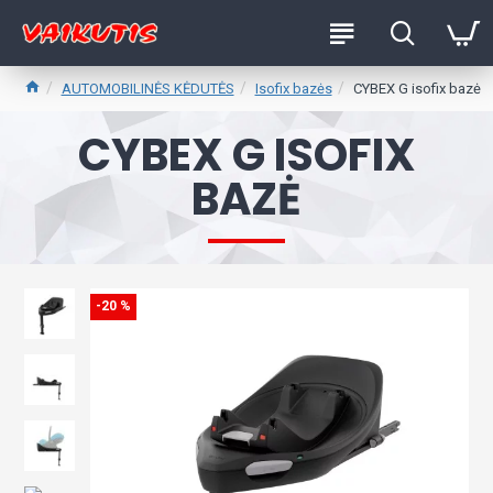
AUTOMOBILINĖS KĖDUTĖS
Isofix bazės
CYBEX G isofix bazė
CYBEX G ISOFIX
BAZĖ
-20 %