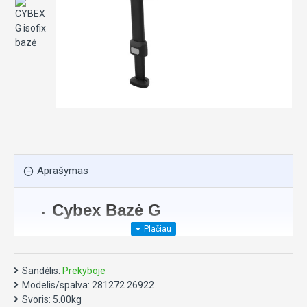
Aprašymas
Cybex Bazė G
Įstatyti ir išimti automobilinę kėdutę į arba iš
automobilio dar niekada nebuvo taip paprasta, kaip
Sandėlis:
Prekyboje
naudojant Base G bazę! Vienu rankenos patraukimu
Modelis/spalva:
281272 26922
automobilinė kėdutė pasukama link automobilio
Svoris:
5.00kg