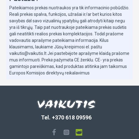
Lengvai įstatysite ir išimsite
Pateikiamos prekės nuotraukos yra tik informacinio pobūdžio.
Reali prekės spalva, funkcijos, užrašai ir/ar bet kurios kitos
Įstatyti autobolinę kėdutę į automobilį tapo daug
savybės dėl savo vizualinių ypatybių gali atrodyti kitaip negu
yra iš tikrųjų. Taip pat nuotraukoje pateikiama prekės sudėtis
lengviau. Base G bazė leidžia manevruoti
gali neatitikti realios prekės komplektacijos. Todėl prašome
automobiline kėdute ieškant tobulios padėties.
vadovautis aprašyme pateikiama informacija. Kilus
Pasukite Cloud G i-Size arba Sirona G i-Size
klausimams, laukiame Jūsų kreipimosi el. paštu
automobilines kėdutes link automobilio durelių, o
vaikutis@vaikutis.lt Jei pastebėjote aprašyme klaidą prašome
sumaniosios kostrukcijos dėka automobilinę kėdutę
mus informuoti. Prekė pažymėta CE ženklu. CE- yra prekės
bus galima lengvai įstatyti ir išimti iš automobilio.
gamintojo pareiškimas, kad produktas atitinka jam taikomus
Europos Komisijos direktyvų reikalavimus
Viena bazė – dvi automobilinės kėdutės
Suderinama su Cloud G i-Size ir Sirona G i-Size
automobilinėmis kėdutėmis, todėl Base G bazė yra
Tel. +370 618 09596
puikus pasirinkimas tėvams, ieškantiems lankstumo
ir ilgalaikio sprendimo savo nuolat augantiems
mažyliams.