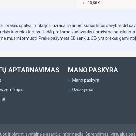
ra mokėtina suma –
380,64
€, mėnesio įmoka –
15,86
€.
prekės spalva, funkcijos, užrašai ir/ar bet kurios kitos savybės dėl savo v
s prekės komplektacijos. Todėl prašome vadovautis aprašyme pateikiama 
LIONELO LO-TRUUS SLIM apsau
šome mus informuoti. Prekė pažymėta CE ženklu. CE- yra prekės gaminto
Lionelo Truus saugos varteli
saugumąprie laiptų, atvirų er
Savybės:
Lionelo saugos varteli
TŲ APTARNAVIMAS
MANO PASKYRA
Varteliai pagaminti iš
ai
Mano paskyra
Silikoniai galai nepali
Tinka angoms (be prap
ės žemėlapis
Užsakymai
su papildomais pried
jai
Aukštis: 78 cm.
Varteliai atsidaro į abi
Automatinis vartelių u
Įspėjimas:
Galima naudoti t
ti ir platinti svetainėje esančią informaciją. Sprendimas: Virtualus pas