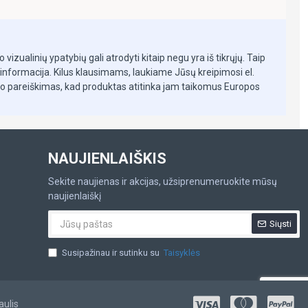
izualinių ypatybių gali atrodyti kitaip negu yra iš tikrųjų. Taip
informacija. Kilus klausimams, laukiame Jūsų kreipimosi el.
giniai varteliai su praplatinimu
jo pareiškimas, kad produktas atitinka jam taikomus Europos
ai yra puikus sprendimas padedantis užtikrinti Jūsų vaiko
dvių ir pan kai mažylis pradeda ropoti, vaikščioti.
ai lengvai ir greitai montuojami negręžiant sienų.
NAUJIENLAIŠKIS
 aukštos kokybės ir patvarios medžiagos.
eka jokių žymių ant sienų.
Sekite naujienas ir akcijas, užsiprenumeruokite mūsų
latinimo): 75-85 cm.
naujienlaiškį
ais angoms 95-105 cm
Siųsti
 puses.
Susipažinau ir sutinku su
Taisyklės
žraktas.
ik prižiūrint suaugusiesiems
aulis