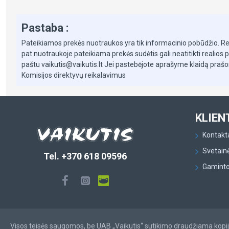
mo mokestis -
3,00
%, mėnesio sutarties mokestis –
0,35
%, BVKKMN –
26,78
%, bend
Pastaba :
Pateikiamos prekės nuotraukos yra tik informacinio pobūdžio. Reali 
pat nuotraukoje pateikiama prekės sudėtis gali neatitikti realio
paštu vaikutis@vaikutis.lt Jei pastebėjote aprašyme klaidą pra
Komisijos direktyvų reikalavimus
KLIEN
Kontakt
Svetain
Tel. +370 618 09596
Gaminto
Visos teisės saugomos, be UAB „Vaikutis“ sutikimo draudžiama kopijuo