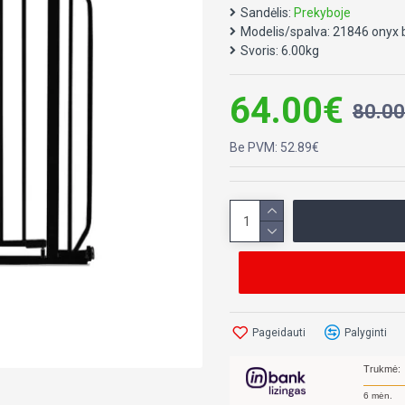
Sandėlis:
Prekyboje
Modelis/spalva:
21846 onyx 
Svoris:
6.00kg
64.00€
80.0
Be PVM: 52.89€
Pageidauti
Palyginti
Trukmė:
6
mėn.