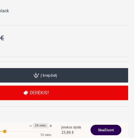
black
0€
Į krepšelį
DERĖKIS!
−
+
24
mėn.
Įmokos dydis
Skaičiuoti
15,86
€
72
mėn.