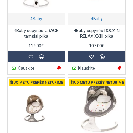
4Baby
4Baby
4Baby supynės GRACE
4Baby supynės ROCK N
tamsiai pilka
RELAX XXIII pilka
119.00€
107.00€
Klauskite
Klauskite
ŠIUO METU PREKĖS NETURIME
ŠIUO METU PREKĖS NETURIME