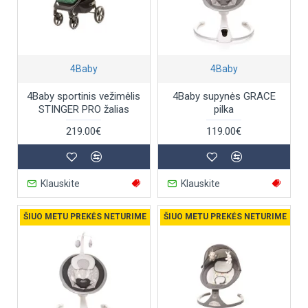
4Baby
4Baby
4Baby sportinis vežimėlis
4Baby supynės GRACE
STINGER PRO žalias
pilka
219.00€
119.00€
Klauskite
Klauskite
ŠIUO METU PREKĖS NETURIME
ŠIUO METU PREKĖS NETURIME