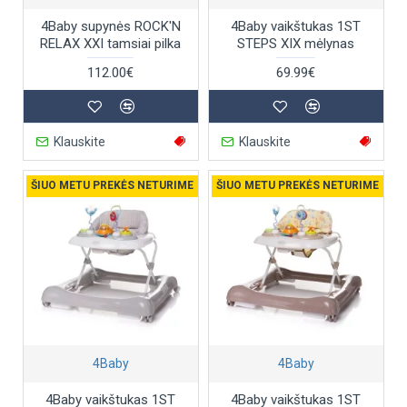
4Baby supynės ROCK'N
4Baby vaikštukas 1ST
RELAX XXI tamsiai pilka
STEPS XIX mėlynas
112.00€
69.99€
Klauskite
Klauskite
ŠIUO METU PREKĖS NETURIME
ŠIUO METU PREKĖS NETURIME
4Baby
4Baby
4Baby vaikštukas 1ST
4Baby vaikštukas 1ST