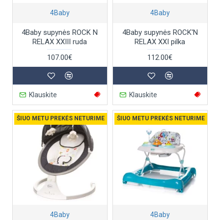
4Baby
4Baby
4Baby supynės ROCK N
4Baby supynės ROCK'N
RELAX XXIII ruda
RELAX XXI pilka
107.00€
112.00€
Klauskite
Klauskite
ŠIUO METU PREKĖS NETURIME
ŠIUO METU PREKĖS NETURIME
4Baby
4Baby