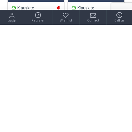
Klauskite
Klauskite
Register
Wishlist
Contact
Call us
Login
MAŽAS LIKUTIS
4Baby
4Baby
4Baby žaislas lankas
4Baby žaislas lankas
vežimėliui lapė F12
vežimėliui kiškis R12
18.49€
18.49€
Klauskite
Klauskite